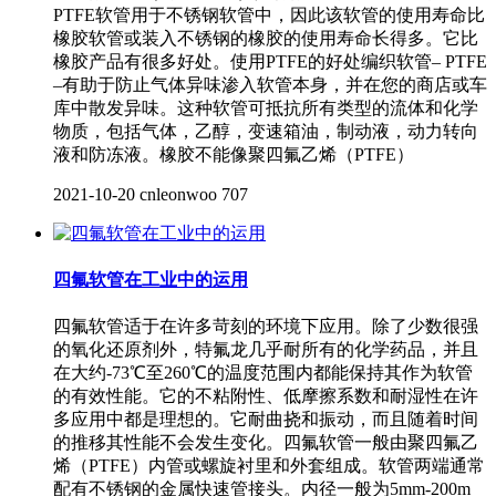
PTFE软管用于不锈钢软管中，因此该软管的使用寿命比
橡胶软管或装入不锈钢的橡胶的使用寿命长得多。它比
橡胶产品有很多好处。使用PTFE的好处编织软管– PTFE
–有助于防止气体异味渗入软管本身，并在您的商店或车
库中散发异味。这种软管可抵抗所有类型的流体和化学
物质，包括气体，乙醇，变速箱油，制动液，动力转向
液和防冻液。橡胶不能像聚四氟乙烯（PTFE）
2021-10-20
cnleonwoo
707
四氟软管在工业中的运用
四氟软管适于在许多苛刻的环境下应用。除了少数很强
的氧化还原剂外，特氟龙几乎耐所有的化学药品，并且
在大约-73℃至260℃的温度范围内都能保持其作为软管
的有效性能。它的不粘附性、低摩擦系数和耐湿性在许
多应用中都是理想的。它耐曲挠和振动，而且随着时间
的推移其性能不会发生变化。四氟软管一般由聚四氟乙
烯（PTFE）内管或螺旋衬里和外套组成。软管两端通常
配有不锈钢的金属快速管接头。内径一般为5mm-200m