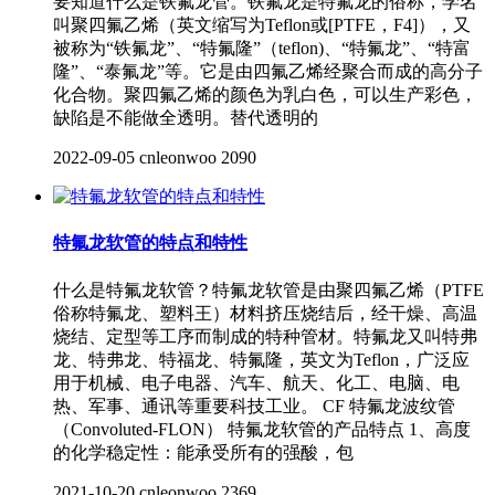
要知道什么是铁氟龙管。铁氟龙是特氟龙的俗称，学名
叫聚四氟乙烯（英文缩写为Teflon或[PTFE，F4]），又
被称为“铁氟龙”、“特氟隆”（teflon)、“特氟龙”、“特富
隆”、“泰氟龙”等。它是由四氟乙烯经聚合而成的高分子
化合物。聚四氟乙烯的颜色为乳白色，可以生产彩色，
缺陷是不能做全透明。替代透明的
2022-09-05
cnleonwoo
2090
特氟龙软管的特点和特性
什么是特氟龙软管？特氟龙软管是由聚四氟乙烯（PTFE
俗称特氟龙、塑料王）材料挤压烧结后，经干燥、高温
烧结、定型等工序而制成的特种管材。特氟龙又叫特弗
龙、特弗龙、特福龙、特氟隆，英文为Teflon，广泛应
用于机械、电子电器、汽车、航天、化工、电脑、电
热、军事、通讯等重要科技工业。 CF 特氟龙波纹管
（Convoluted-FLON） 特氟龙软管的产品特点 1、高度
的化学稳定性：能承受所有的强酸，包
2021-10-20
cnleonwoo
2369