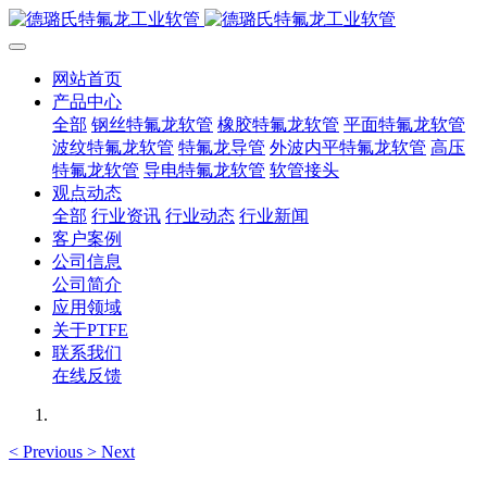
网站首页
产品中心
全部
钢丝特氟龙软管
橡胶特氟龙软管
平面特氟龙软管
波纹特氟龙软管
特氟龙导管
外波内平特氟龙软管
高压
特氟龙软管
导电特氟龙软管
软管接头
观点动态
全部
行业资讯
行业动态
行业新闻
客户案例
公司信息
公司简介
应用领域
关于PTFE
联系我们
在线反馈
<
Previous
>
Next