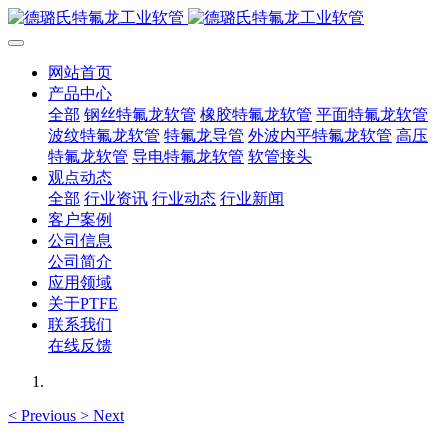
网站首页
产品中心
全部
钢丝特氟龙软管
橡胶特氟龙软管
平面特氟龙软管
波纹特氟龙软管
特氟龙导管
外波内平特氟龙软管
高压
特氟龙软管
导电特氟龙软管
软管接头
观点动态
全部
行业资讯
行业动态
行业新闻
客户案例
公司信息
公司简介
应用领域
关于PTFE
联系我们
在线反馈
<
Previous
>
Next