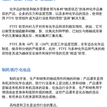
化学品的制造和储存需要使用与各种“物质状态”的各种化学品兼
容的产品。众多的压力和温度范围，以及多种化学品的混合，使得使
用 PTFE 软管组件成为该行业使用的理想“选择”解决方案。
PTFE 软管内衬几乎对所有化学品和溶剂都呈惰性。例如，它可
以耐受发烟硫酸和硝酸、胺、抗氧化剂和甲醇。已知仅与熔融或溶液
中的元素碱金属反应，例如氟和三氟化氯。
PTFE 具有 -60⁰C 至 +260⁰C 的宽工作温度范围，非常适合化学品
制造、储存和分销的严格要求。此外，PTFE 与多种化学品和气体的相
容性使其成为确保安全操作和保护环境的完美“精选”软管。
制药/医疗/化妆品
制药业开发、生产和销售药物或用作药物的药物；
产品通常是用
有机溶剂化学合成的。
医疗行业基本上是治愈人类和动物，产品通常
是输送有机和非有机流体的设备。
化妆品行业开发、生产和销售用于
增强或改变身体和面部外观的物质。
这些产品通常是化合物的混合
物，有些来自天然来源和其他合成物。
高纯度和卫生是这些行业的重点。