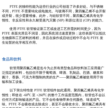
PTFE 的独特性能为这些行业的公司创造了许多好处。与不锈钢
不同，PTFE 不需要钝化或电抛光。与玻璃不同，聚四氟乙烯不会开裂
或开裂，很少需要维修。此外，与硅软管不同，聚四氟乙烯具有化学
惰性、非反应性和永久耐受蒸汽灭菌 (SIP) 和原位清洁 (CIP) 的能力。
使用 PTFE 软管验证新工艺或改进工艺所需的时间更少，因为
PTFE 表面光滑且不润湿，因此系统清洁速度更快；这些表面可以抵抗
生物膜和工艺材料的堆积，并且在操作或启动过程中不会与 PTFE 发
生短暂的化学相互作用。
食品和饮料
软管用聚四氟乙烯是迄今为止所有类型食品和饮料加工应用最广
泛指定的材料，包括但不限于葡萄酒、啤酒、乳制品、烈酒、糖浆和
酱汁、香肠、巧克力和预制肉类的生产——聚四氟乙烯被使用用于传
输和加工设备。
以下突出特性使 PTFE 软管组件如此通用。聚四氟乙烯具有化学
惰性；即使在 -60⁰C 至 +260⁰C 的整个工作温度范围内，软管也不会以
任何方式影响输送的产品。它不会给食物带来任何颜色、味道或气
味。PTFE 不会吸收或去除成分，甚至不会吸收水分。聚四氟乙烯具有