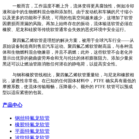
一般而言，工作温度不断上升，流体变得更具腐蚀性，例如冷却
液和油中的生物燃料混合物和添加剂。由于发动机和车辆的尺寸缩小
以及更多的功能和子系统，可用的包装空间越来越少，这增加了软管
因磨损而泄漏的风险。再加上始终存在的振动，流体输送软管必须在
橡胶、尼龙和硅胶等传统软管通常会失效的恶劣环境中安全运行。
聚四氟乙烯软管是理想的解决方案，被用于全球汽车行业——从
原始设备制造商到售后汽车运动。聚四氟乙烯软管耐高温，与各种流
体和生物燃料混合物兼容，并且不易燃；此外，这些软管不会老化并
显示出优异的挠曲疲劳寿命和无与伦比的体积膨胀阻力。添加少量炭
黑还可以让燃油管路消散任何潜在的静电荷，以提高安全性。
与钢和橡胶管线相比，聚四氟乙烯软管重量轻，与尼龙和橡胶相
比，渗透性非常低。在已知的任何固体材料中，PTFE 确实具有最低的
摩擦系数，使流体传输顺畅，压降最小。额外的 PTFE 软管可以预成
型以适应紧密的包装。
产品中心
钢丝特氟龙软管
橡胶特氟龙软管
平面特氟龙软管
波纹特氟龙软管