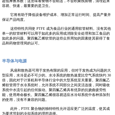
超低摩擦系数；这意味着食物不会粘连，不会积聚残留物，清理起来
容易、快速，最重要的是卫生。
它将有助于降低设备维护成本、增加正常运行时间、提高产量并
保证产品纯度。
这些特性共同使 PTFE 成为食品行业的通用软管材料。没有其他
单一的软管材料可以用于如此多的应用或消除安全处理和加工食品的
如此多的问题。聚四氟乙烯软管的这些众所周知的因素使其获得了食
品和药物管理局的认可。
半导体与电源
风扇和散热器可用于发热有限的应用，但对于发热成为问题的大
型应用，水冷是必不可少的。水冷系统的散热速度比空气系统快约 30
倍，因此对于计算机和半导体行业中的大型系统至关重要。聚四氟乙
烯软管用于水冷系统时，允许系统不同部分之间灵活连接，同时吸收
系统中水流引起的任何振动。聚四氟乙烯具有优异的抗挠曲疲劳性
能，使用寿命极长。聚四氟乙烯很容易适应水冷却系统中各种添加剂
的使用，没有不兼容的问题。
此外，PTFE 聚合物的独特特性允许适应更广泛的温度，使其成
为要求苛刻的冷却系统的理想选择。