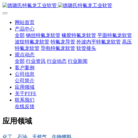
网站首页
产品中心
全部
钢丝特氟龙软管
橡胶特氟龙软管
平面特氟龙软管
波纹特氟龙软管
特氟龙导管
外波内平特氟龙软管
高压
特氟龙软管
导电特氟龙软管
软管接头
观点动态
全部
行业资讯
行业动态
行业新闻
客户案例
公司信息
公司简介
应用领域
关于PTFE
联系我们
在线反馈
应用领域
化工、石油、天然气、生物燃料