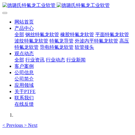
网站首页
产品中心
全部
钢丝特氟龙软管
橡胶特氟龙软管
平面特氟龙软管
波纹特氟龙软管
特氟龙导管
外波内平特氟龙软管
高压
特氟龙软管
导电特氟龙软管
软管接头
观点动态
全部
行业资讯
行业动态
行业新闻
客户案例
公司信息
公司简介
应用领域
关于PTFE
联系我们
在线反馈
<
Previous
>
Next