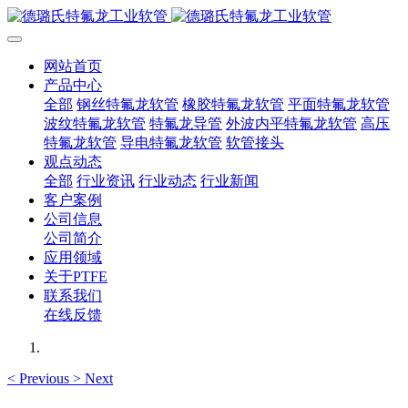
网站首页
产品中心
全部
钢丝特氟龙软管
橡胶特氟龙软管
平面特氟龙软管
波纹特氟龙软管
特氟龙导管
外波内平特氟龙软管
高压
特氟龙软管
导电特氟龙软管
软管接头
观点动态
全部
行业资讯
行业动态
行业新闻
客户案例
公司信息
公司简介
应用领域
关于PTFE
联系我们
在线反馈
<
Previous
>
Next