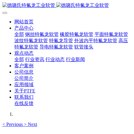
网站首页
产品中心
全部
钢丝特氟龙软管
橡胶特氟龙软管
平面特氟龙软管
波纹特氟龙软管
特氟龙导管
外波内平特氟龙软管
高压
特氟龙软管
导电特氟龙软管
软管接头
观点动态
全部
行业资讯
行业动态
行业新闻
客户案例
公司信息
公司简介
应用领域
关于PTFE
联系我们
在线反馈
<
Previous
>
Next