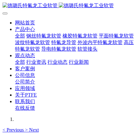
网站首页
产品中心
全部
钢丝特氟龙软管
橡胶特氟龙软管
平面特氟龙软管
波纹特氟龙软管
特氟龙导管
外波内平特氟龙软管
高压
特氟龙软管
导电特氟龙软管
软管接头
观点动态
全部
行业资讯
行业动态
行业新闻
客户案例
公司信息
公司简介
应用领域
关于PTFE
联系我们
在线反馈
<
Previous
>
Next