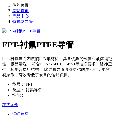
你的位置
网站首页
产品中心
特氟龙导管
FPT-衬氟PTFE导管
FPT-衬氟导管内层的PFA氟材料，具备优异的气体和液体隔绝
性，极易清洗 ，符合FDA/NSF61/USP VI等洁净要求，洁净卫
生。其复合层压结构， 比纯氟导管具备更强的灵活性，更容
易操作，有效降低了设备的运动负担。
型号：
FPT
类型：
衬氟导管
性能：
在线询价
详细信息