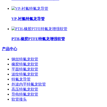
VP-衬氟特氟龙导管
PTH-橡胶PTFE特氟龙增强软管
产品中心
钢丝特氟龙软管
橡胶特氟龙软管
平面特氟龙软管
波纹特氟龙软管
特氟龙导管
外波内平特氟龙软管
高压特氟龙软管
导电特氟龙软管
软管接头