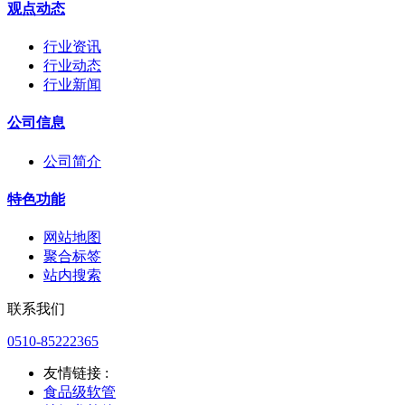
观点动态
行业资讯
行业动态
行业新闻
公司信息
公司简介
特色功能
网站地图
聚合标签
站内搜索
联系我们
0510-85222365
友情链接 :
食品级软管